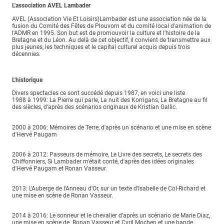
L'association AVEL Lambader
AVEL (Association Vie Et Loisirs)Lambader est une association née de la
fusion du Comité des Fêtes de Plouvorn et du comité local d'animation de
l'ADMR en 1995. Son but est de promouvoir la culture et l'histoire de la
Bretagne et du Léon. Au delà de cet objectif, il convient de transmettre aux
plus jeunes, les techniques et le capital culturel acquis depuis trois
décennies.
L'historique
Divers spectacles ce sont succédé depuis 1987, en voici une liste
1988 à 1999: La Pierre qui parle, La nuit des Korrigans, La Bretagne au fil
des siècles, d'après des scénarios originaux de Kristian Gallic.
2000 à 2006: Mémoires de Terre, d'après un scénario et une mise en scène
d'Hervé Paugam
2006 à 2012: Passeurs de mémoire, Le Livre des secrets, Le secrets des
Chiffonniers, Si Lambader m'était conté, d'après des idées originales
d'Hervé Paugam et Ronan Vasseur.
2013: L'Auberge de l'Anneau d'Or, sur un texte d'Isabelle de Col-Richard et
une mise en scène de Ronan Vasseur.
2014 à 2016: Le sonneur et le chevalier d'après un scénario de Marie Diaz,
une mise en scène de Ronan Vasseur et Cyril Mochen et une bande